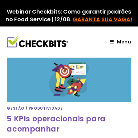
Ir
para
Webinar Checkbits: Como garantir padrões
o
no Food Service | 12/08.
GARANTA SUA VAGA!
conteúdo
Menu
GESTÃO
/
PRODUTIVIDADE
5 KPIs operacionais para
acompanhar