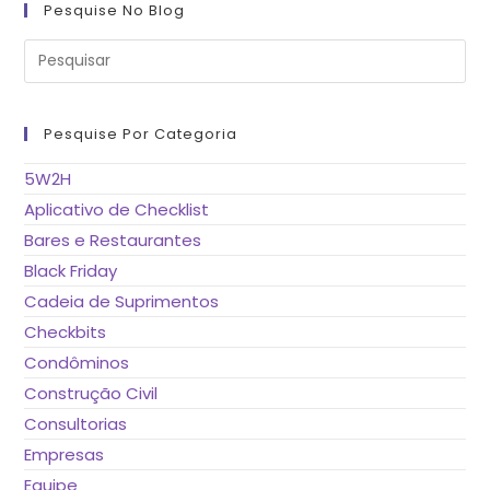
Pesquise No Blog
Pre
a
tec
“Es
pa
fe
Pesquise Por Categoria
o
pai
de
5W2H
pes
Aplicativo de Checklist
Bares e Restaurantes
Black Friday
Cadeia de Suprimentos
Checkbits
Condôminos
Construção Civil
Consultorias
Empresas
Equipe