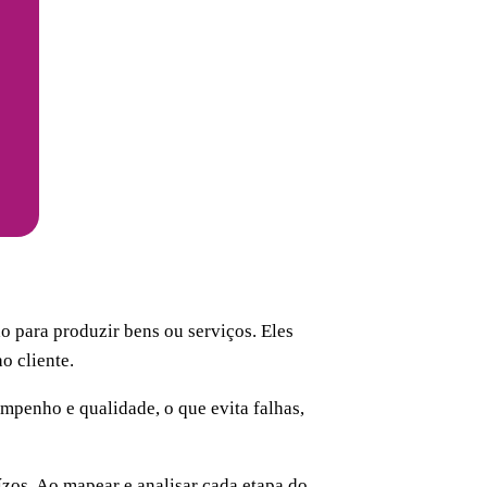
o para produzir bens ou serviços. Eles
o cliente.
penho e qualidade, o que evita falhas,
ízos. Ao mapear e analisar cada etapa do