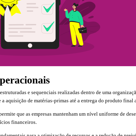
peracionais
estruturadas e sequenciais realizadas dentro de uma organizaçã
a aquisição de matérias-primas até a entrega do produto final a
permite que as empresas mantenham um nível uniforme de desem
ícios financeiros.
undamentais para a otimização de recursos e a redução de preju