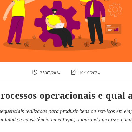
Post
Última
25/07/2024
10/10/2024
publicado:
modificação
do
post:
rocessos operacionais e qual 
sequenciais realizadas para produzir bens ou serviços em em
qualidade e consistência na entrega, otimizando recursos e te