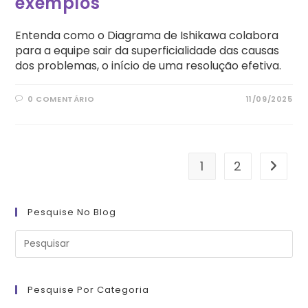
exemplos
Entenda como o Diagrama de Ishikawa colabora
para a equipe sair da superficialidade das causas
dos problemas, o início de uma resolução efetiva.
0 COMENTÁRIO
11/09/2025
1
2
Ir para
Pesquise No Blog
Pre
a
tec
“Es
pa
fe
Pesquise Por Categoria
o
pai