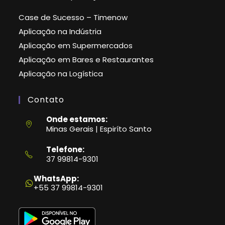
Case de Sucesso – Timenow
Aplicação na Indústria
Aplicação em Supermercados
Aplicação em Bares e Restaurantes
Aplicação na Logística
Contato
Onde estamos:
Minas Gerais | Espiríto Santo
Telefone:
37 99814-9301
Abre
em
WhatsApp:
seu
+55 37 99814-9301
aplicativo