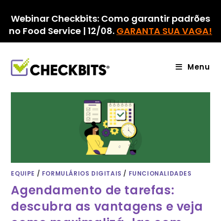
Ir
para
Webinar Checkbits: Como garantir padrões
o
no Food Service | 12/08.
GARANTA SUA VAGA!
conteúdo
Menu
EQUIPE
/
FORMULÁRIOS DIGITAIS
/
FUNCIONALIDADES
Agendamento de tarefas:
descubra as vantagens e veja