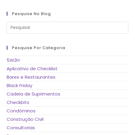
Pesquise No Blog
Pre
a
tec
“Es
pa
fe
Pesquise Por Categoria
o
pai
de
5W2H
pes
Aplicativo de Checklist
Bares e Restaurantes
Black Friday
Cadeia de Suprimentos
Checkbits
Condôminos
Construção Civil
Consultorias