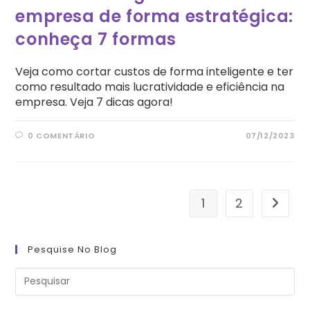
empresa de forma estratégica:
conheça 7 formas
Veja como cortar custos de forma inteligente e ter
como resultado mais lucratividade e eficiência na
empresa. Veja 7 dicas agora!
0 COMENTÁRIO
07/12/2023
1
2
Ir para
Pesquise No Blog
Pre
a
tec
“Es