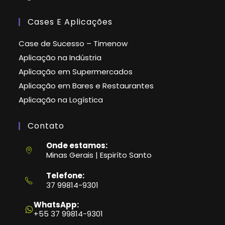
Cases E Aplicações
Case de Sucesso – Timenow
Aplicação na Indústria
Aplicação em Supermercados
Aplicação em Bares e Restaurantes
Aplicação na Logística
Contato
Onde estamos:
Minas Gerais | Espiríto Santo
Telefone:
37 99814-9301
Abre
em
WhatsApp:
seu
+55 37 99814-9301
aplicativo