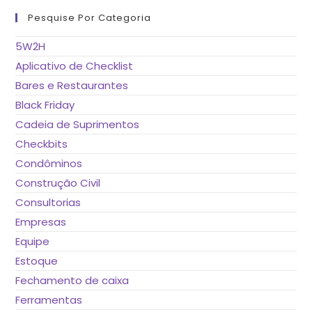
pa
fe
Pesquise Por Categoria
o
pai
de
5W2H
pes
Aplicativo de Checklist
Bares e Restaurantes
Black Friday
Cadeia de Suprimentos
Checkbits
Condôminos
Construção Civil
Consultorias
Empresas
Equipe
Estoque
Fechamento de caixa
Ferramentas