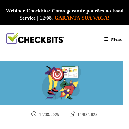
Ir
para
Webinar Checkbits: Como garantir padrões no Food
o
Service | 12/08.
GARANTA SUA VAGA!
conteúdo
Menu
Post
Última
14/08/2025
14/08/2025
publicado:
modificação
do