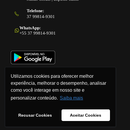
Telefone:
37 99814-9301
Abre
em
WhatsApp:
seu
+55 37 99814-9301
aplicativo
Utilizamos cookies para oferecer melhor
experiência, melhorar o desempenho, analisar
como você interage em nosso site e
Política de Privacidade
personalizar conteúdo.
Saiba mais
Termos e Condições
Recusar Cookies
Aceitar Cookies
© 2026 - Checkbits