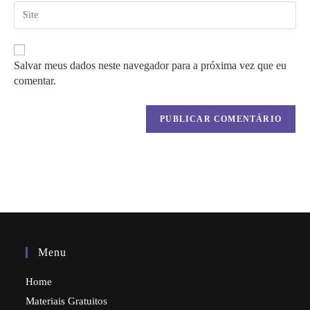
usuário
de
Digite
para
e-
o
comentar
mail
URL
para
do
comentar
seu
Salvar meus dados neste navegador para a próxima vez que eu
site
comentar.
(opcional)
Menu
Home
Materiais Gratuitos