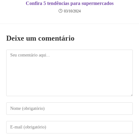
Confira 5 tendências para supermercados
03/10/2024
Deixe um comentário
Comentário
Digite
seu
nome
ou
Digite
nome
seu
de
endereço