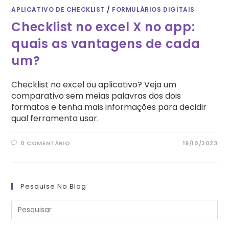
APLICATIVO DE CHECKLIST
/
FORMULÁRIOS DIGITAIS
Checklist no excel X no app:
quais as vantagens de cada
um?
Checklist no excel ou aplicativo? Veja um
comparativo sem meias palavras dos dois
formatos e tenha mais informações para decidir
qual ferramenta usar.
0 COMENTÁRIO
19/10/2023
Pesquise No Blog
Pre
a
tec
“Es