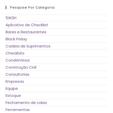
pa
fe
Pesquise Por Categoria
o
pai
de
5W2H
pes
Aplicativo de Checklist
Bares e Restaurantes
Black Friday
Cadeia de Suprimentos
Checkbits
Condôminos
Construção Civil
Consultorias
Empresas
Equipe
Estoque
Fechamento de caixa
Ferramentas