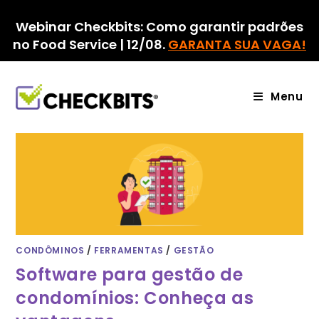
Ir
para
Webinar Checkbits: Como garantir padrões
o
no Food Service | 12/08.
GARANTA SUA VAGA!
conteúdo
Menu
CONDÔMINOS
/
FERRAMENTAS
/
GESTÃO
Software para gestão de
condomínios: Conheça as