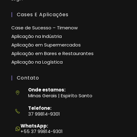
Cases E Aplicações
Case de Sucesso – Timenow
Aplicação na Indústria
Aplicação em Supermercados
Aplicação em Bares e Restaurantes
Aplicação na Logística
Contato
Onde estamos:
Minas Gerais | Espiríto Santo
Telefone:
37 99814-9301
Abre
em
WhatsApp:
seu
+55 37 99814-9301
aplicativo