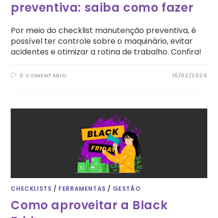
preventiva: saiba como fazer
Por meio do checklist manutenção preventiva, é
possível ter controle sobre o maquinário, evitar
acidentes e otimizar a rotina de trabalho. Confira!
0 COMENTÁRIO
15/02/2024
CHECKLISTS
/
FERRAMENTAS
/
GESTÃO
Como aproveitar a Black