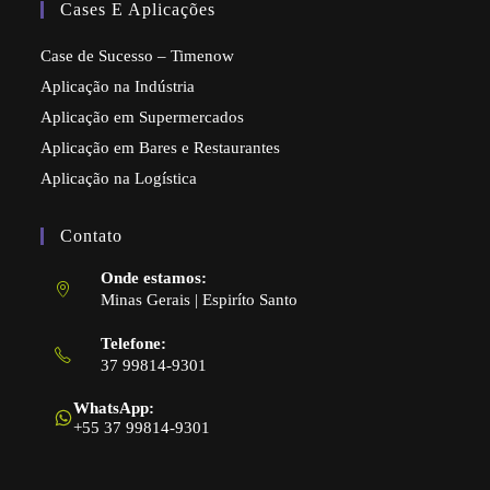
Cases E Aplicações
Case de Sucesso – Timenow
Aplicação na Indústria
Aplicação em Supermercados
Aplicação em Bares e Restaurantes
Aplicação na Logística
Contato
Onde estamos:
Minas Gerais | Espiríto Santo
Telefone:
37 99814-9301
Abre
em
WhatsApp:
seu
+55 37 99814-9301
aplicativo