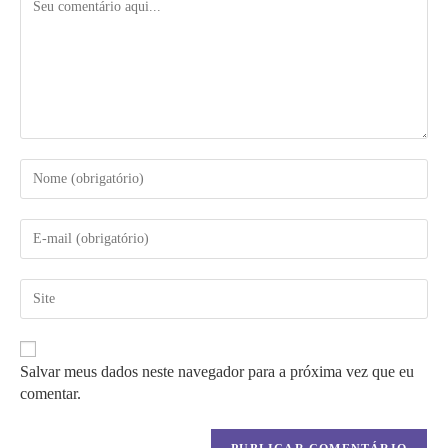
Digite
seu
nome
ou
Digite
nome
seu
de
endereço
usuário
de
Digite
para
e-
o
comentar
mail
URL
para
do
comentar
seu
Salvar meus dados neste navegador para a próxima vez que eu
site
comentar.
(opcional)