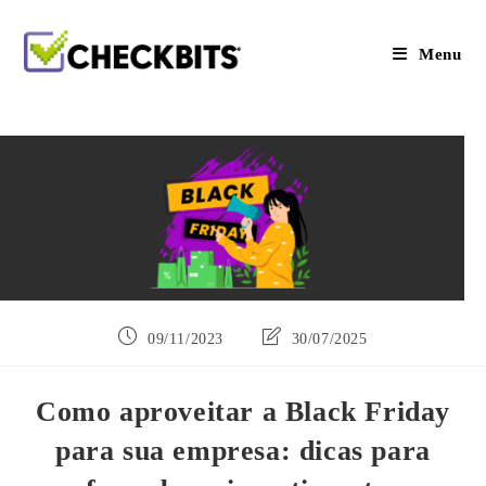
Ir
para
o
Menu
conteúdo
Post
Última
09/11/2023
30/07/2025
publicado:
modificação
do
post:
Como aproveitar a Black Friday
para sua empresa: dicas para