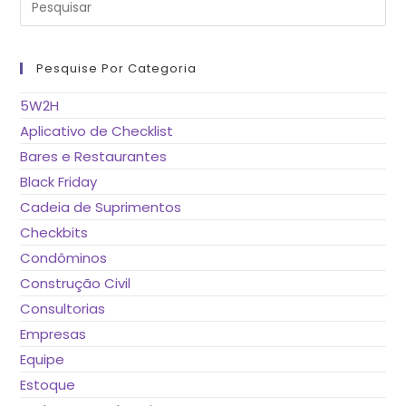
a
tec
“Es
pa
fe
Pesquise Por Categoria
o
pai
de
5W2H
pes
Aplicativo de Checklist
Bares e Restaurantes
Black Friday
Cadeia de Suprimentos
Checkbits
Condôminos
Construção Civil
Consultorias
Empresas
Equipe
Estoque