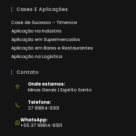
Cases E Aplicações
Case de Sucesso – Timenow
Aplicação na Indústria
Aplicação em Supermercados
Aplicação em Bares e Restaurantes
Aplicação na Logística
Contato
Onde estamos:
Minas Gerais | Espiríto Santo
Telefone:
37 99814-9301
Abre
em
WhatsApp:
seu
+55 37 99814-9301
aplicativo