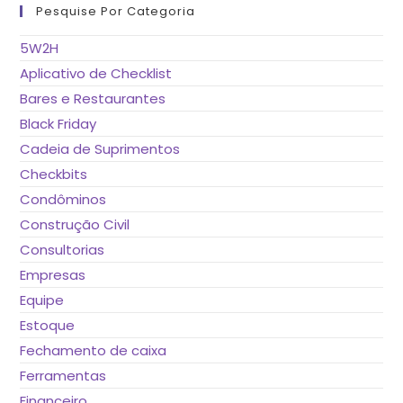
fe
Pesquise Por Categoria
o
pai
de
5W2H
pes
Aplicativo de Checklist
Bares e Restaurantes
Black Friday
Cadeia de Suprimentos
Checkbits
Condôminos
Construção Civil
Consultorias
Empresas
Equipe
Estoque
Fechamento de caixa
Ferramentas
Financeiro