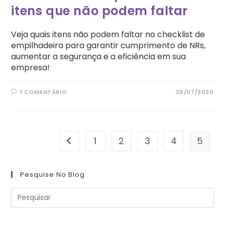
itens que não podem faltar
Veja quais itens não podem faltar no checklist de
empilhadeira para garantir cumprimento de NRs,
aumentar a segurança e a eficiência em sua
empresa!
1 COMENTÁRIO
20/07/2020
1
2
3
4
5
Ir para a página anterior
Pesquise No Blog
Pre
a
tec
“Es
pa