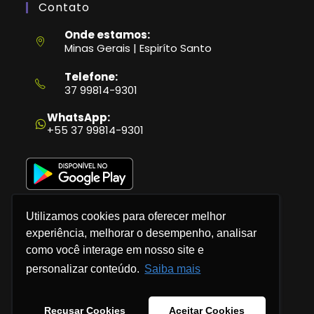
Contato
Onde estamos:
Minas Gerais | Espiríto Santo
Telefone:
37 99814-9301
Abre
em
WhatsApp:
seu
+55 37 99814-9301
aplicativo
Utilizamos cookies para oferecer melhor
experiência, melhorar o desempenho, analisar
como você interage em nosso site e
Política de Privacidade
personalizar conteúdo.
Saiba mais
Termos e Condições
Recusar Cookies
Aceitar Cookies