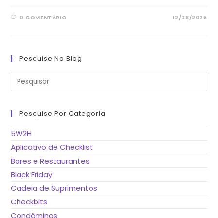
0 COMENTÁRIO
12/06/2025
Pesquise No Blog
Pre
a
tec
“Es
pa
fe
Pesquise Por Categoria
o
pai
de
5W2H
pes
Aplicativo de Checklist
Bares e Restaurantes
Black Friday
Cadeia de Suprimentos
Checkbits
Condôminos