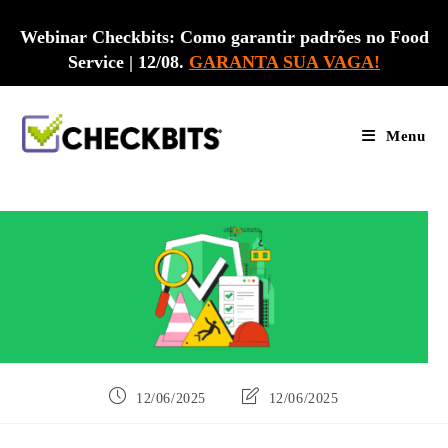
Ir
para
Webinar Checkbits: Como garantir padrões no Food
o
Service | 12/08.
GARANTA SUA VAGA!
conteúdo
Menu
Post
Última
12/06/2025
12/06/2025
publicado:
modificação
do