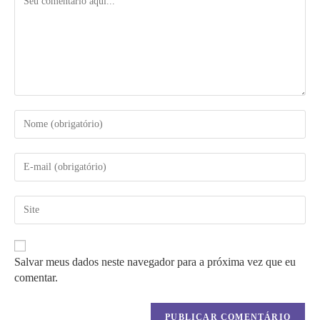
Digite
seu
nome
ou
Digite
nome
seu
de
endereço
usuário
de
Digite
para
e-
o
comentar
mail
URL
para
do
comentar
seu
Salvar meus dados neste navegador para a próxima vez que eu
site
comentar.
(opcional)