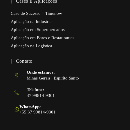
Cases E Aplicações
Case de Sucesso – Timenow
Aplicação na Indústria
Aplicação em Supermercados
Aplicação em Bares e Restaurantes
Aplicação na Logística
Contato
Onde estamos:
Minas Gerais | Espiríto Santo
Telefone:
37 99814-9301
Abre
em
WhatsApp:
seu
+55 37 99814-9301
aplicativo