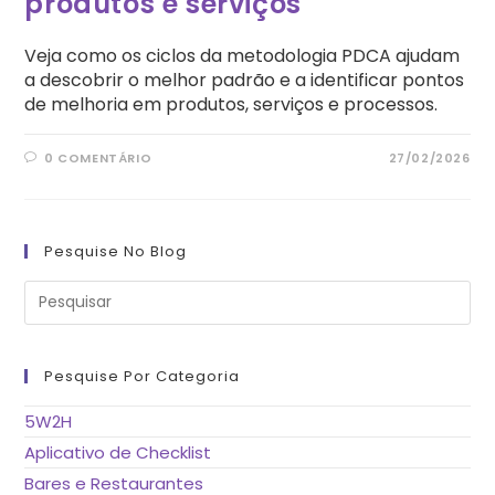
produtos e serviços
Veja como os ciclos da metodologia PDCA ajudam
a descobrir o melhor padrão e a identificar pontos
de melhoria em produtos, serviços e processos.
0 COMENTÁRIO
27/02/2026
Pesquise No Blog
Pre
a
tec
“Es
pa
fe
Pesquise Por Categoria
o
pai
de
5W2H
pes
Aplicativo de Checklist
Bares e Restaurantes