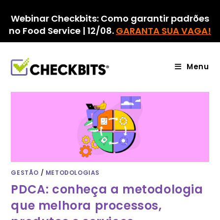
Ir
para
Webinar Checkbits: Como garantir padrões
o
no Food Service | 12/08.
GARANTA SUA VAGA!
conteúdo
Menu
GESTÃO
/
METODOLOGIAS
PDCA: conheça a metodologia
que melhora processos,