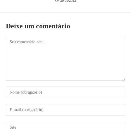
20/05/2022
Deixe um comentário
Comentário
Digite
seu
nome
ou
Digite
nome
seu
de
endereço
usuário
de
Digite
para
e-
o