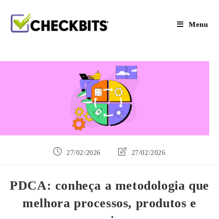
Ir
para
o
Menu
conteúdo
Post
Última
27/02/2026
27/02/2026
publicado:
modificação
do
post:
PDCA: conheça a metodologia que
melhora processos, produtos e