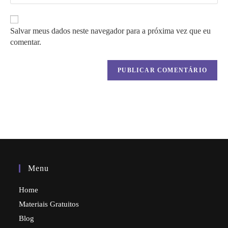
comentar
mail
URL
para
do
comentar
seu
Salvar meus dados neste navegador para a próxima vez que eu
site
comentar.
(opcional)
Menu
Home
Materiais Gratuitos
Blog