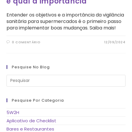
e qual a importância
Entender os objetivos e a importância da vigilância
sanitária para supermercados é o primeiro passo
para implementar boas mudanças. Saiba mais!
0 COMENTÁRIO
12/09/2024
Pesquise No Blog
Pre
a
tec
“Es
pa
fe
Pesquise Por Categoria
o
pai
de
5W2H
pes
Aplicativo de Checklist
Bares e Restaurantes