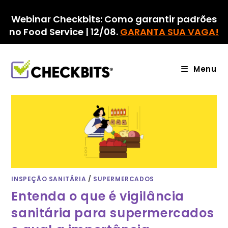
Ir
para
Webinar Checkbits: Como garantir padrões
o
no Food Service | 12/08.
GARANTA SUA VAGA!
conteúdo
Menu
INSPEÇÃO SANITÁRIA
/
SUPERMERCADOS
Entenda o que é vigilância
sanitária para supermercados