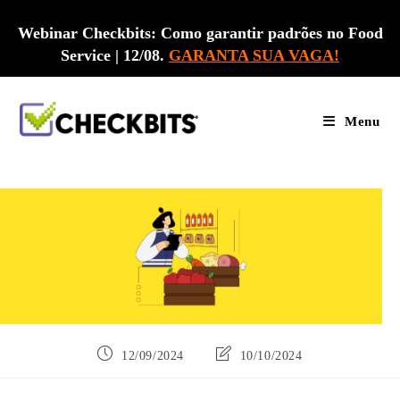
Ir
para
Webinar Checkbits: Como garantir padrões no Food
o
Service | 12/08.
GARANTA SUA VAGA!
conteúdo
Menu
Post
Última
12/09/2024
10/10/2024
publicado:
modificação
do