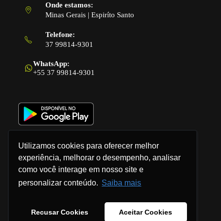
Onde estamos:
Minas Gerais | Espiríto Santo
Telefone:
37 99814-9301
Abre
em
WhatsApp:
seu
+55 37 99814-9301
aplicativo
Utilizamos cookies para oferecer melhor
experiência, melhorar o desempenho, analisar
como você interage em nosso site e
Política de Privacidade
personalizar conteúdo.
Saiba mais
Termos e Condições
Recusar Cookies
Aceitar Cookies