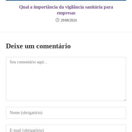
Qual a importância da vigilância sanitária para
empresas
29/08/2024
Deixe um comentário
Comentário
Digite
seu
nome
ou
Digite
nome