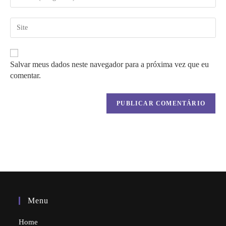
seu
de
endereço
usuário
de
Digite
para
e-
o
comentar
mail
URL
para
do
comentar
seu
Salvar meus dados neste navegador para a próxima vez que eu
site
comentar.
(opcional)
Menu
Home