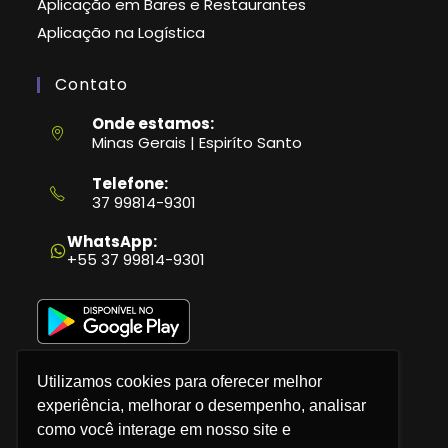
Aplicação em Bares e Restaurantes
Aplicação na Logística
Contato
Onde estamos:
Minas Gerais | Espiríto Santo
Telefone:
37 99814-9301
Abre
em
WhatsApp:
seu
+55 37 99814-9301
aplicativo
Utilizamos cookies para oferecer melhor
experiência, melhorar o desempenho, analisar
como você interage em nosso site e
Política de Privacidade