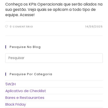
Conheça os KPIs Operacionais que serão aliados na
sua gestão. Veja quais se aplicam a todo tipo de
equipe. Acesse!
0 COMENTÁRIO
14/08/2025
Pesquise No Blog
Pre
a
tec
“Es
pa
fe
Pesquise Por Categoria
o
pai
de
5W2H
pes
Aplicativo de Checklist
Bares e Restaurantes
Black Friday