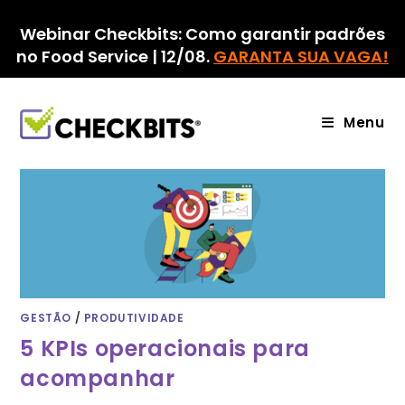
Ir
para
Webinar Checkbits: Como garantir padrões
o
no Food Service | 12/08.
GARANTA SUA VAGA!
conteúdo
Menu
GESTÃO
/
PRODUTIVIDADE
5 KPIs operacionais para
acompanhar