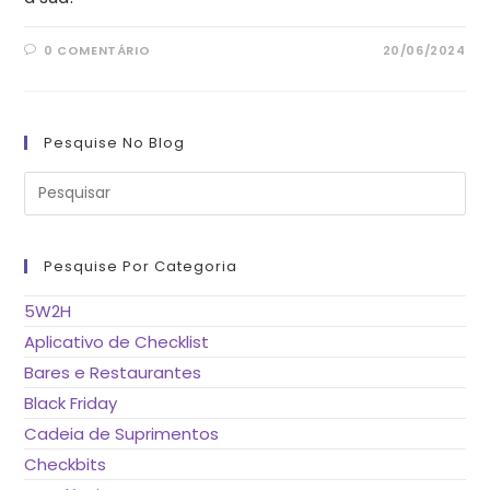
0 COMENTÁRIO
20/06/2024
Pesquise No Blog
Pre
a
tec
“Es
pa
fe
Pesquise Por Categoria
o
pai
de
5W2H
pes
Aplicativo de Checklist
Bares e Restaurantes
Black Friday
Cadeia de Suprimentos
Checkbits