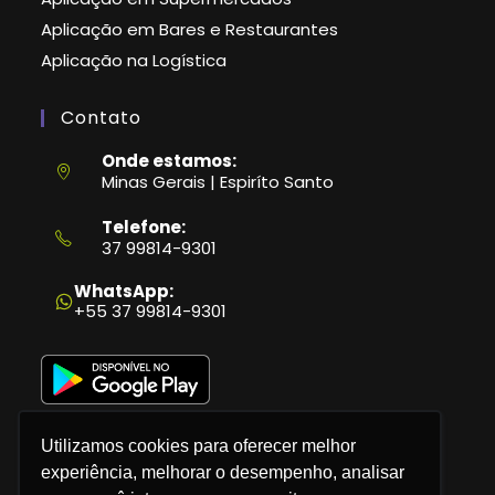
Aplicação em Bares e Restaurantes
Aplicação na Logística
Contato
Onde estamos:
Minas Gerais | Espiríto Santo
Telefone:
37 99814-9301
Abre
em
WhatsApp:
seu
+55 37 99814-9301
aplicativo
Utilizamos cookies para oferecer melhor
experiência, melhorar o desempenho, analisar