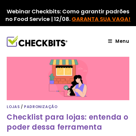
Ir
para
Webinar Checkbits: Como garantir padrões
o
no Food Service | 12/08.
GARANTA SUA VAGA!
conteúdo
Menu
LOJAS
/
PADRONIZAÇÃO
Checklist para lojas: entenda o
poder dessa ferramenta