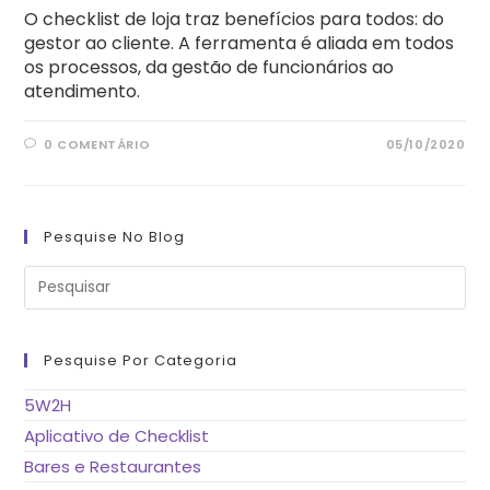
O checklist de loja traz benefícios para todos: do
gestor ao cliente. A ferramenta é aliada em todos
os processos, da gestão de funcionários ao
atendimento.
0 COMENTÁRIO
05/10/2020
Pesquise No Blog
Pre
a
tec
“Es
pa
fe
Pesquise Por Categoria
o
pai
de
5W2H
pes
Aplicativo de Checklist
Bares e Restaurantes