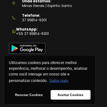
Onde estamos:
Minas Gerais | Espiríto Santo
Telefone:
37 99814-9301
Abre
em
WhatsApp:
seu
+55 37 99814-9301
aplicativo
Utilizamos cookies para oferecer melhor
experiência, melhorar o desempenho, analisar
como você interage em nosso site e
Política de Privacidade
personalizar conteúdo.
Saiba mais
Termos e Condições
Recusar Cookies
Aceitar Cookies
© 2026 - Checkbits