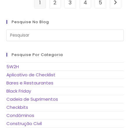
1
2
3
4
5
Ir para
Pesquise No Blog
Pre
a
tec
“Es
pa
fe
Pesquise Por Categoria
o
pai
de
5W2H
pes
Aplicativo de Checklist
Bares e Restaurantes
Black Friday
Cadeia de Suprimentos
Checkbits
Condôminos
Construção Civil