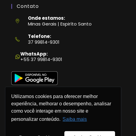
Contato
Onde estamos:
Minas Gerais | Espiríto Santo
Telefone:
37 99814-9301
Abre
em
WhatsApp:
seu
+55 37 99814-9301
aplicativo
Utilizamos cookies para oferecer melhor
experiência, melhorar o desempenho, analisar
como você interage em nosso site e
Política de Privacidade
personalizar conteúdo.
Saiba mais
Termos e Condições