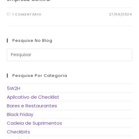
1 COMENTÁRIO
27/06/2024
Pesquise No Blog
Pre
a
tec
“Es
pa
fe
Pesquise Por Categoria
o
pai
de
5W2H
pes
Aplicativo de Checklist
Bares e Restaurantes
Black Friday
Cadeia de Suprimentos
Checkbits