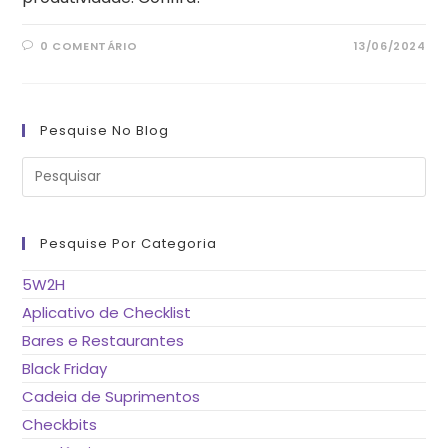
0 COMENTÁRIO
13/06/2024
Pesquise No Blog
Pre
a
tec
“Es
pa
fe
Pesquise Por Categoria
o
pai
de
5W2H
pes
Aplicativo de Checklist
Bares e Restaurantes
Black Friday
Cadeia de Suprimentos
Checkbits