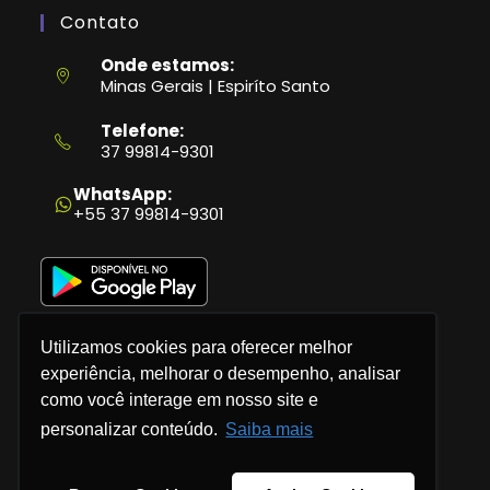
Contato
Onde estamos:
Minas Gerais | Espiríto Santo
Telefone:
37 99814-9301
Abre
em
WhatsApp:
seu
+55 37 99814-9301
aplicativo
Utilizamos cookies para oferecer melhor
experiência, melhorar o desempenho, analisar
como você interage em nosso site e
Política de Privacidade
personalizar conteúdo.
Saiba mais
Termos e Condições