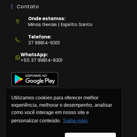
Contato
Onde estamos:
Minas Gerais | Espiríto Santo
Telefone:
37 99814-9301
Abre
em
WhatsApp:
seu
+55 37 99814-9301
aplicativo
Utilizamos cookies para oferecer melhor
experiência, melhorar o desempenho, analisar
como você interage em nosso site e
Política de Privacidade
personalizar conteúdo.
Saiba mais
Termos e Condições