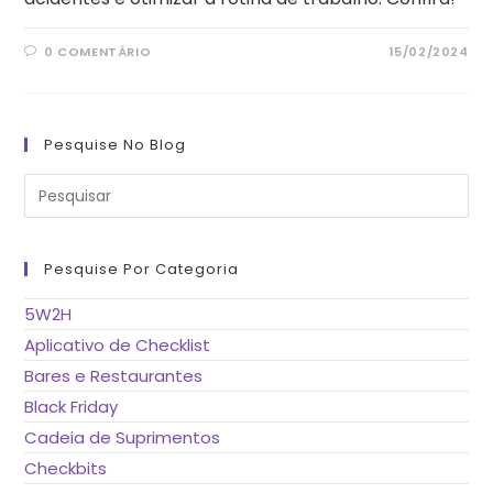
0 COMENTÁRIO
15/02/2024
Pesquise No Blog
Pre
a
tec
“Es
pa
fe
Pesquise Por Categoria
o
pai
de
5W2H
pes
Aplicativo de Checklist
Bares e Restaurantes
Black Friday
Cadeia de Suprimentos
Checkbits