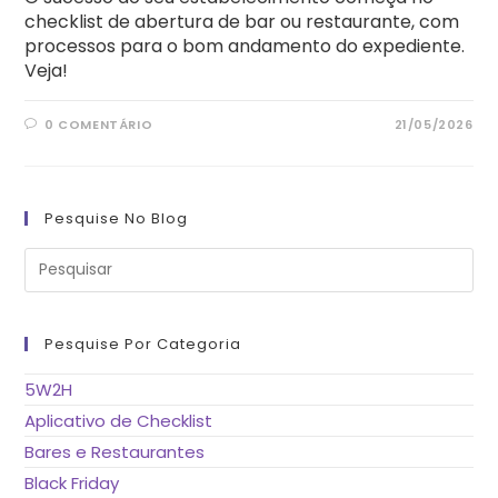
checklist de abertura de bar ou restaurante, com
processos para o bom andamento do expediente.
Veja!
0 COMENTÁRIO
21/05/2026
Pesquise No Blog
Pre
a
tec
“Es
pa
fe
Pesquise Por Categoria
o
pai
de
5W2H
pes
Aplicativo de Checklist
Bares e Restaurantes
Black Friday