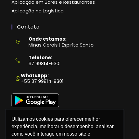
Aplicação em Bares e Restaurantes
Aplicação na Logística
Contato
Onde estamos:
Minas Gerais | Espiríto Santo
Telefone:
37 99814-9301
Abre
em
WhatsApp:
seu
+55 37 99814-9301
aplicativo
Utilizamos cookies para oferecer melhor
experiência, melhorar o desempenho, analisar
como você interage em nosso site e
Política de Privacidade