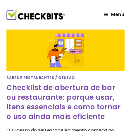
Ir
para
o
Menu
conteúdo
BARES E RESTAURANTES
/
GESTÃO
Checklist de abertura de bar
ou restaurante: porque usar,
itens essenciais e como tornar
o uso ainda mais eficiente
O sucesso do seu estabelecimento começa no