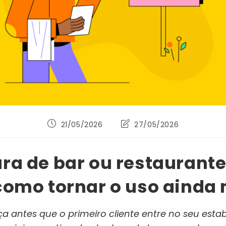
Post
Última
21/05/2026
27/05/2026
publicado:
modificação
do
post:
ra de bar ou restaurante
como tornar o uso ainda 
 antes que o primeiro cliente entre no seu esta