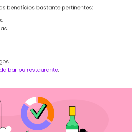
os benefícios bastante pertinentes:
s.
das.
ços.
do bar ou restaurante
.