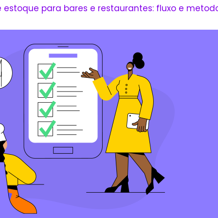
estoque para bares e restaurantes: fluxo e metod