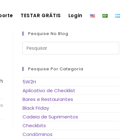
porte
TESTAR GRÁTIS
Login
Pesquise No Blog
Pressione
a
tecla
“Esc”
para
fechar
Pesquise Por Categoria
o
painel
de
m
5W2H
pesquisa.
Aplicativo de Checklist
Bares e Restaurantes
25
Black Friday
Cadeia de Suprimentos
Checkbits
Condôminos