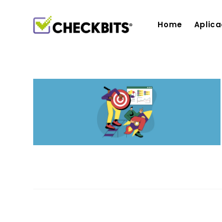
Ir
para
Home
Aplic
o
conteúdo