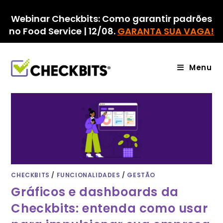
Ir
para
Webinar Checkbits: Como garantir padrões
o
no Food Service | 12/08.
GARANTA SUA VAGA!
conteúdo
Menu
CHECKBITS
/
FUNCIONALIDADES
/
GESTÃO
Gráficos e dashboards da
Checkbits: entenda como usar