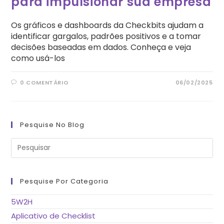
para impulsionar sua empresa
Os gráficos e dashboards da Checkbits ajudam a
identificar gargalos, padrões positivos e a tomar
decisões baseadas em dados. Conheça e veja
como usá-los
0 COMENTÁRIO
06/02/2025
Pesquise No Blog
Pre
a
tec
“Es
pa
fe
Pesquise Por Categoria
o
pai
de
5W2H
pes
Aplicativo de Checklist