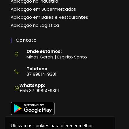
Aplicação na Indústria
Aplicação em Supermercados
Aplicação em Bares e Restaurantes
Aplicação na Logística
Contato
Onde estamos:
Minas Gerais | Espiríto Santo
Telefone:
37 99814-9301
Abre
em
WhatsApp:
seu
+55 37 99814-9301
aplicativo
Utilizamos cookies para oferecer melhor