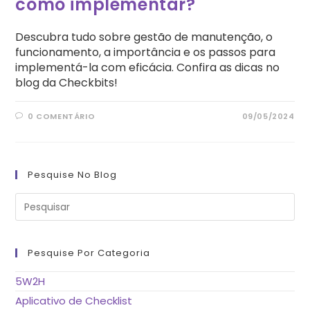
como implementar?
Descubra tudo sobre gestão de manutenção, o
funcionamento, a importância e os passos para
implementá-la com eficácia. Confira as dicas no
blog da Checkbits!
0 COMENTÁRIO
09/05/2024
Pesquise No Blog
Pre
a
tec
“Es
pa
fe
Pesquise Por Categoria
o
pai
de
5W2H
pes
Aplicativo de Checklist