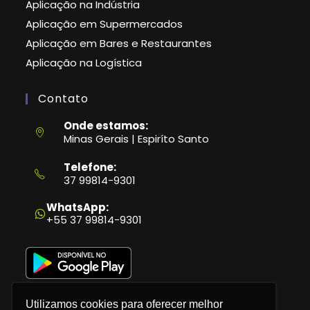
Aplicação na Indústria
Aplicação em Supermercados
Aplicação em Bares e Restaurantes
Aplicação na Logística
Contato
Onde estamos:
Minas Gerais | Espiríto Santo
Telefone:
37 99814-9301
Abre
em
WhatsApp:
seu
+55 37 99814-9301
aplicativo
Utilizamos cookies para oferecer melhor