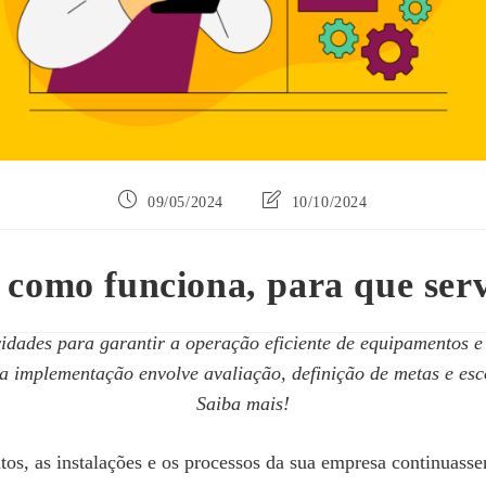
Post
Última
09/05/2024
10/10/2024
publicado:
modificação
do
post:
 como funciona, para que ser
dades para garantir a operação eficiente de equipamentos e i
Sua implementação envolve avaliação, definição de metas e esc
Saiba mais!
ntos, as instalações e os processos da sua empresa continua