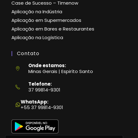
Case de Sucesso – Timenow
Aplicação na Indústria
Aplicação em Supermercados
Aplicação em Bares e Restaurantes
Aplicação na Logística
Contato
Onde estamos:
Minas Gerais | Espiríto Santo
Telefone:
37 99814-9301
Abre
em
WhatsApp:
seu
+55 37 99814-9301
aplicativo