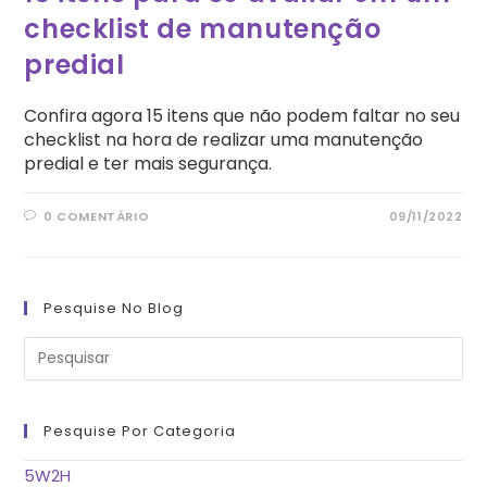
checklist de manutenção
predial
Confira agora 15 itens que não podem faltar no seu
checklist na hora de realizar uma manutenção
predial e ter mais segurança.
0 COMENTÁRIO
09/11/2022
Pesquise No Blog
Pre
a
tec
“Es
pa
fe
Pesquise Por Categoria
o
pai
de
5W2H
pes