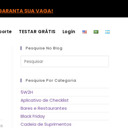
GARANTA SUA VAGA!
porte
TESTAR GRÁTIS
Login
Pesquise No Blog
Pressione
a
tecla
“Esc”
para
fechar
Pesquise Por Categoria
o
painel
de
5W2H
pesquisa.
Aplicativo de Checklist
Bares e Restaurantes
Black Friday
Cadeia de Suprimentos
25