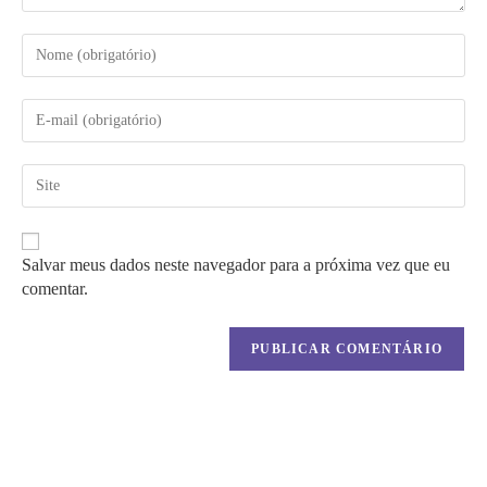
Digite
seu
nome
ou
Digite
nome
seu
de
endereço
usuário
de
Digite
para
e-
o
comentar
mail
URL
para
do
comentar
seu
Salvar meus dados neste navegador para a próxima vez que eu
site
comentar.
(opcional)