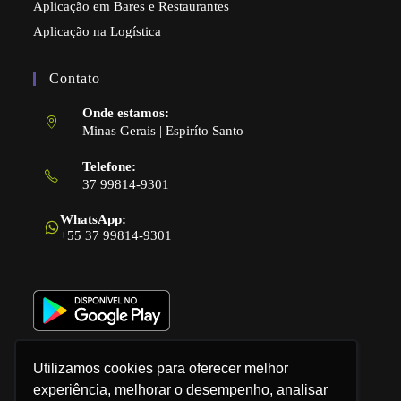
Aplicação em Bares e Restaurantes
Aplicação na Logística
Contato
Onde estamos:
Minas Gerais | Espiríto Santo
Telefone:
37 99814-9301
Abre
em
WhatsApp:
seu
+55 37 99814-9301
aplicativo
Utilizamos cookies para oferecer melhor
experiência, melhorar o desempenho, analisar