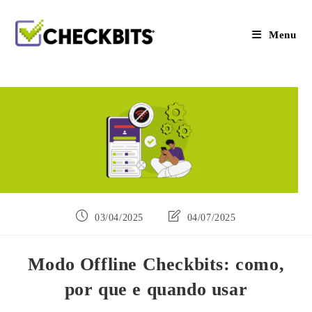
Ir
para
o
Menu
conteúdo
Post
Última
03/04/2025
04/07/2025
publicado:
modificação
do
post:
Modo Offline Checkbits: como,
por que e quando usar