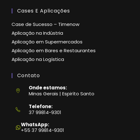
Cases E Aplicações
Case de Sucesso – Timenow
Aplicação na Indústria
Aplicação em Supermercados
Aplicação em Bares e Restaurantes
Aplicação na Logística
Contato
Onde estamos:
Minas Gerais | Espiríto Santo
Telefone:
37 99814-9301
Abre
em
WhatsApp:
seu
+55 37 99814-9301
aplicativo