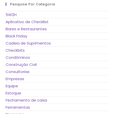
fe
Pesquise Por Categoria
o
pai
de
5W2H
pes
Aplicativo de Checklist
Bares e Restaurantes
Black Friday
Cadeia de Suprimentos
Checkbits
Condôminos
Construção Civil
Consultorias
Empresas
Equipe
Estoque
Fechamento de caixa
Ferramentas