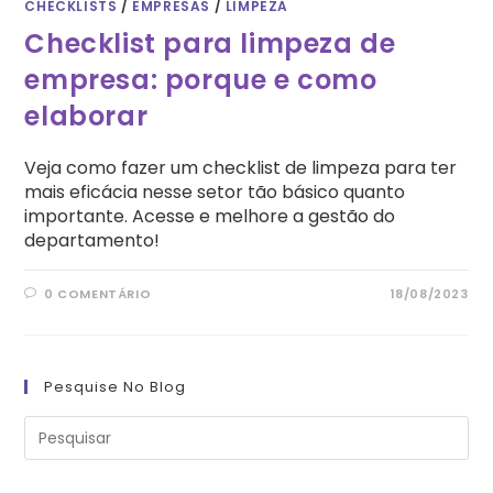
CHECKLISTS
/
EMPRESAS
/
LIMPEZA
Checklist para limpeza de
empresa: porque e como
elaborar
Veja como fazer um checklist de limpeza para ter
mais eficácia nesse setor tão básico quanto
importante. Acesse e melhore a gestão do
departamento!
0 COMENTÁRIO
18/08/2023
Pesquise No Blog
Pre
a
tec
“Es
pa