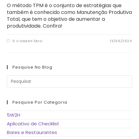
O método TPM é o conjunto de estratégias que
também é conhecido como Manutenção Produtiva
Total, que tem o objetivo de aumentar a
produtividade. Confira!
0 COMENTÁRIO
13/06/2024
Pesquise No Blog
Pre
a
tec
“Es
pa
fe
Pesquise Por Categoria
o
pai
de
5W2H
pes
Aplicativo de Checklist
Bares e Restaurantes