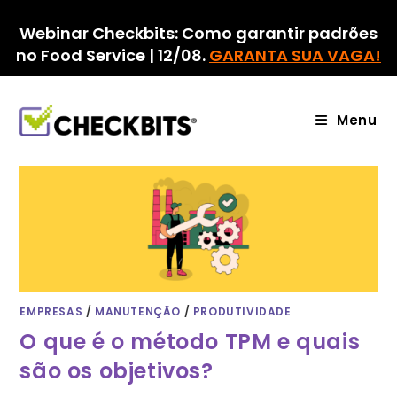
Ir
para
Webinar Checkbits: Como garantir padrões
o
no Food Service | 12/08.
GARANTA SUA VAGA!
conteúdo
Menu
EMPRESAS
/
MANUTENÇÃO
/
PRODUTIVIDADE
O que é o método TPM e quais
são os objetivos?