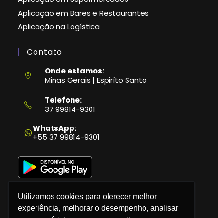
Aplicação em Bares e Restaurantes
Aplicação na Logística
Contato
Onde estamos:
Minas Gerais | Espiríto Santo
Telefone:
37 99814-9301
Abre
em
WhatsApp:
seu
+55 37 99814-9301
aplicativo
Utilizamos cookies para oferecer melhor
experiência, melhorar o desempenho, analisar