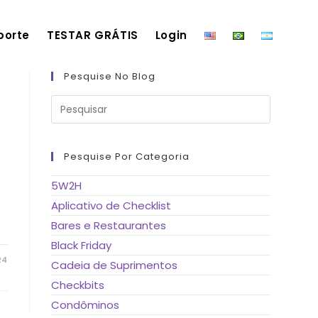
porte
TESTAR GRÁTIS
Login
Pesquise No Blog
Pressione
a
tecla
“Esc”
para
fechar
Pesquise Por Categoria
o
painel
de
5W2H
pesquisa.
Aplicativo de Checklist
Bares e Restaurantes
Black Friday
24
Cadeia de Suprimentos
Checkbits
Condôminos