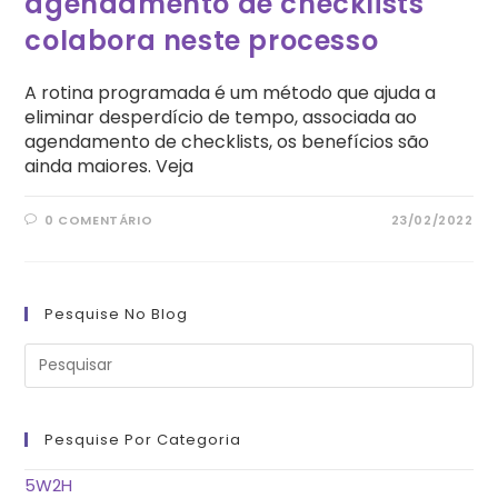
agendamento de checklists
colabora neste processo
A rotina programada é um método que ajuda a
eliminar desperdício de tempo, associada ao
agendamento de checklists, os benefícios são
ainda maiores. Veja
0 COMENTÁRIO
23/02/2022
Pesquise No Blog
Pre
a
tec
“Es
pa
fe
Pesquise Por Categoria
o
pai
de
5W2H
pes