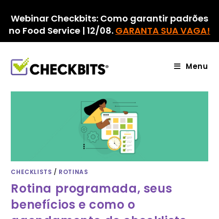
Ir
para
Webinar Checkbits: Como garantir padrões
o
no Food Service | 12/08.
GARANTA SUA VAGA!
conteúdo
Menu
CHECKLISTS
/
ROTINAS
Rotina programada, seus
benefícios e como o