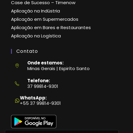
Case de Sucesso – Timenow
Aplicação na Indústria
Aplicação em Supermercados
Aplicação em Bares e Restaurantes
Aplicação na Logística
Contato
Onde estamos:
Minas Gerais | Espiríto Santo
Telefone:
37 99814-9301
Abre
em
WhatsApp:
seu
+55 37 99814-9301
aplicativo