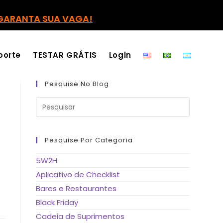
GARANTA SUA VAGA!
porte
TESTAR GRÁTIS
Login
Pesquise No Blog
Pressione
a
tecla
“Esc”
para
fechar
Pesquise Por Categoria
o
painel
de
e
5W2H
pesquisa.
Aplicativo de Checklist
Bares e Restaurantes
Black Friday
Cadeia de Suprimentos