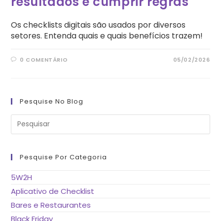
resultados e cumprir regras
Os checklists digitais são usados por diversos
setores. Entenda quais e quais benefícios trazem!
0 COMENTÁRIO
05/02/2026
Pesquise No Blog
Pre
a
tec
“Es
pa
fe
Pesquise Por Categoria
o
pai
de
5W2H
pes
Aplicativo de Checklist
Bares e Restaurantes
Black Friday