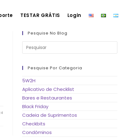
porte
TESTAR GRÁTIS
Login
Pesquise No Blog
Pressione
a
tecla
“Esc”
para
fechar
Pesquise Por Categoria
o
painel
de
5W2H
pesquisa.
m
Aplicativo de Checklist
Bares e Restaurantes
Black Friday
24
Cadeia de Suprimentos
Checkbits
Condôminos