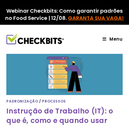
Ir
para
Webinar Checkbits: Como garantir padrões
o
no Food Service | 12/08.
GARANTA SUA VAGA!
conteúdo
Menu
PADRONIZAÇÃO
/
PROCESSOS
Instrução de Trabalho (IT): o
que é, como e quando usar