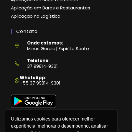
Aplicação em Bares e Restaurantes
Aplicação na Logística
Contato
Onde estamos:
Minas Gerais | Espiríto Santo
Telefone:
37 99814-9301
Abre
em
WhatsApp:
seu
+55 37 99814-9301
aplicativo
Utilizamos cookies para oferecer melhor
experiência, melhorar o desempenho, analisar