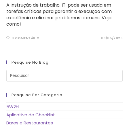
A instrução de trabalho, IT, pode ser usada em
tarefas críticas para garantir a execução com
excelência e eliminar problemas comuns. Veja
como!
0 COMENTÁRIO
08/05/2026
Pesquise No Blog
Pre
a
tec
“Es
pa
fe
Pesquise Por Categoria
o
pai
de
5W2H
pes
Aplicativo de Checklist
Bares e Restaurantes