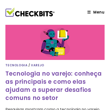
Ir
para
o
Menu
conteúdo
TECNOLOGIA
/
VAREJO
Tecnologia no varejo: conheça
as principais e como elas
ajudam a superar desafios
comuns no setor
Pesquisas mostram como a tecnologia no varejo