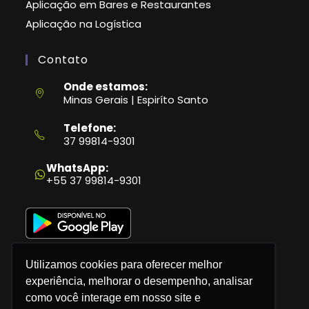
Aplicação em Bares e Restaurantes
Aplicação na Logística
Contato
Onde estamos:
Minas Gerais | Espiríto Santo
Telefone:
37 99814-9301
Abre
em
WhatsApp:
seu
+55 37 99814-9301
aplicativo
Utilizamos cookies para oferecer melhor
experiência, melhorar o desempenho, analisar
como você interage em nosso site e
Política de Privacidade