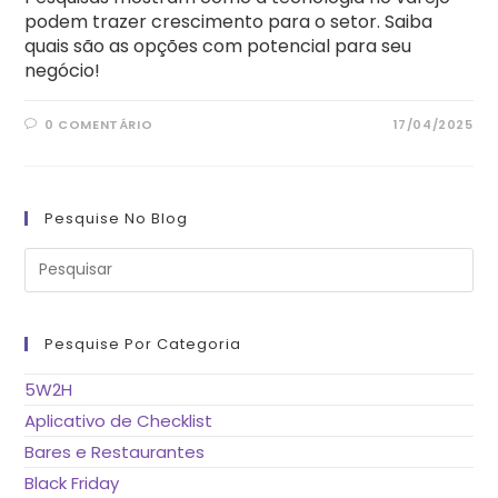
podem trazer crescimento para o setor. Saiba
quais são as opções com potencial para seu
negócio!
0 COMENTÁRIO
17/04/2025
Pesquise No Blog
Pre
a
tec
“Es
pa
fe
Pesquise Por Categoria
o
pai
de
5W2H
pes
Aplicativo de Checklist
Bares e Restaurantes
Black Friday