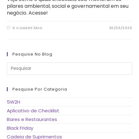
pilares ambiental, social e governamental em seu
negócio. Acesse!
0 COMENTÁRIO
30/05/2025
Pesquise No Blog
Pre
a
tec
“Es
pa
fe
Pesquise Por Categoria
o
pai
de
5W2H
pes
Aplicativo de Checklist
Bares e Restaurantes
Black Friday
Cadeia de Suprimentos