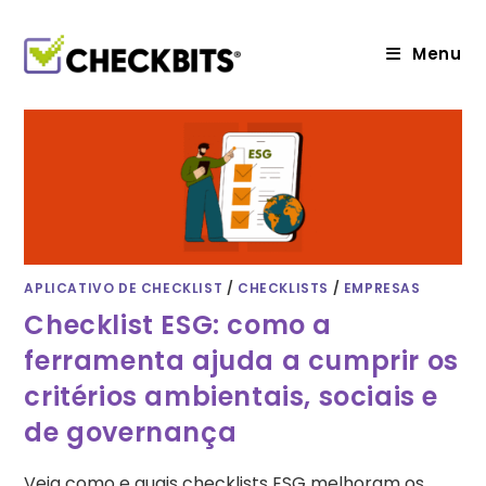
Ir
para
o
Menu
conteúdo
APLICATIVO DE CHECKLIST
/
CHECKLISTS
/
EMPRESAS
Checklist ESG: como a
ferramenta ajuda a cumprir os
critérios ambientais, sociais e
de governança
Veja como e quais checklists ESG melhoram os