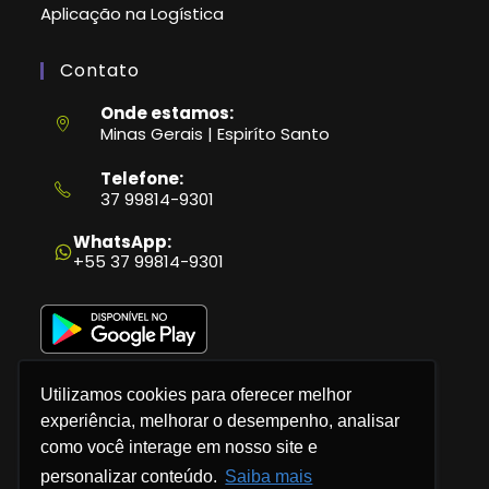
Aplicação na Logística
Contato
Onde estamos:
Minas Gerais | Espiríto Santo
Telefone:
37 99814-9301
Abre
em
WhatsApp:
seu
+55 37 99814-9301
aplicativo
Utilizamos cookies para oferecer melhor
experiência, melhorar o desempenho, analisar
como você interage em nosso site e
Política de Privacidade
personalizar conteúdo.
Saiba mais