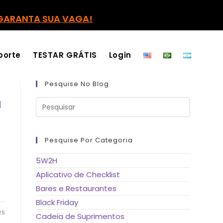
GARANTA SUA VAGA!
porte
TESTAR GRÁTIS
Login
Pesquise No Blog
Pressione
a
a
tecla
“Esc”
para
fechar
Pesquise Por Categoria
o
painel
de
5W2H
pesquisa.
Aplicativo de Checklist
Bares e Restaurantes
Black Friday
25
Cadeia de Suprimentos