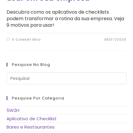
Descubra como os aplicativos de checklists
podem transformar a rotina da sua empresa. Veja
9 motivos para usar!
0 COMENTÁRIO
08/07/2020
Pesquise No Blog
Pre
a
tec
“Es
pa
fe
Pesquise Por Categoria
o
pai
de
5W2H
pes
Aplicativo de Checklist
Bares e Restaurantes