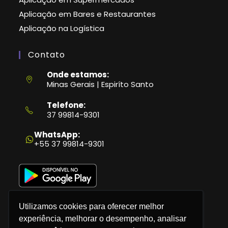
Aplicação em Bares e Restaurantes
Aplicação na Logística
Contato
Onde estamos:
Minas Gerais | Espiríto Santo
Telefone:
37 99814-9301
Abre
em
WhatsApp:
seu
+55 37 99814-9301
aplicativo
Utilizamos cookies para oferecer melhor
experiência, melhorar o desempenho, analisar