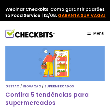
Ir
para
Webinar Checkbits: Como garantir padrões
o
no Food Service | 12/08.
GARANTA SUA VAGA!
conteúdo
Menu
GESTÃO
/
INOVAÇÃO
/
SUPERMERCADOS
Confira 5 tendências para
supermercados