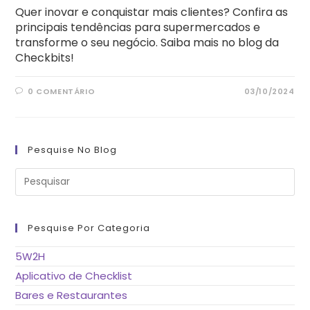
Quer inovar e conquistar mais clientes? Confira as
principais tendências para supermercados e
transforme o seu negócio. Saiba mais no blog da
Checkbits!
0 COMENTÁRIO
03/10/2024
Pesquise No Blog
Pre
a
tec
“Es
pa
fe
Pesquise Por Categoria
o
pai
de
5W2H
pes
Aplicativo de Checklist
Bares e Restaurantes