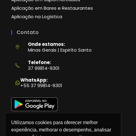
Aplicação em Bares e Restaurantes
Aplicação na Logística
Contato
Onde estamos:
Minas Gerais | Espiríto Santo
Telefone:
37 99814-9301
Abre
em
WhatsApp:
seu
+55 37 99814-9301
aplicativo
Utilizamos cookies para oferecer melhor
experiência, melhorar o desempenho, analisar