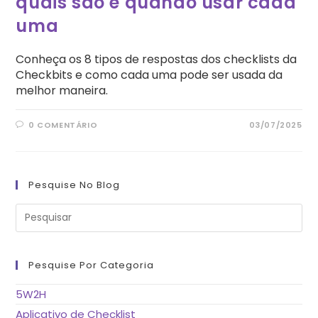
quais são e quando usar cada
uma
Conheça os 8 tipos de respostas dos checklists da
Checkbits e como cada uma pode ser usada da
melhor maneira.
0 COMENTÁRIO
03/07/2025
Pesquise No Blog
Pre
a
tec
“Es
pa
fe
Pesquise Por Categoria
o
pai
de
5W2H
pes
Aplicativo de Checklist