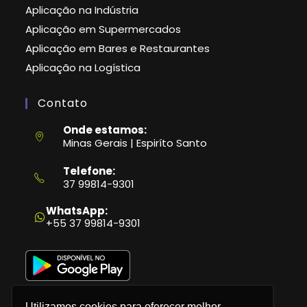
Aplicação na Indústria
Aplicação em Supermercados
Aplicação em Bares e Restaurantes
Aplicação na Logística
Contato
Onde estamos:
Minas Gerais | Espiríto Santo
Telefone:
37 99814-9301
Abre
em
WhatsApp:
seu
+55 37 99814-9301
aplicativo
Utilizamos cookies para oferecer melhor