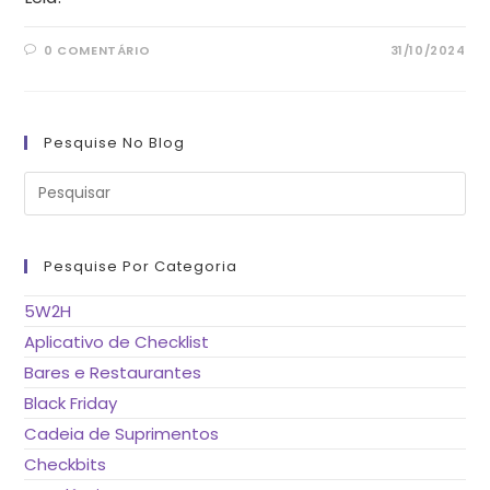
0 COMENTÁRIO
31/10/2024
Pesquise No Blog
Pre
a
tec
“Es
pa
fe
Pesquise Por Categoria
o
pai
de
5W2H
pes
Aplicativo de Checklist
Bares e Restaurantes
Black Friday
Cadeia de Suprimentos
Checkbits