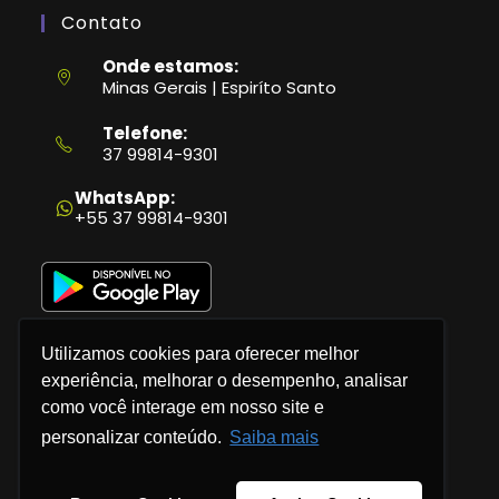
Contato
Onde estamos:
Minas Gerais | Espiríto Santo
Telefone:
37 99814-9301
Abre
em
WhatsApp:
seu
+55 37 99814-9301
aplicativo
Utilizamos cookies para oferecer melhor
experiência, melhorar o desempenho, analisar
como você interage em nosso site e
Política de Privacidade
personalizar conteúdo.
Saiba mais
Termos e Condições