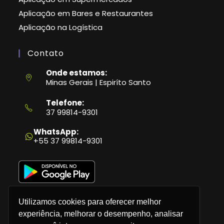
Aplicação em Bares e Restaurantes
Aplicação na Logística
Contato
Onde estamos:
Minas Gerais | Espiríto Santo
Telefone:
37 99814-9301
Abre
em
WhatsApp:
seu
+55 37 99814-9301
aplicativo
Utilizamos cookies para oferecer melhor
experiência, melhorar o desempenho, analisar