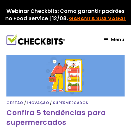
Ir
para
Webinar Checkbits: Como garantir padrões
o
no Food Service | 12/08.
GARANTA SUA VAGA!
conteúdo
Menu
GESTÃO
/
INOVAÇÃO
/
SUPERMERCADOS
Confira 5 tendências para
supermercados