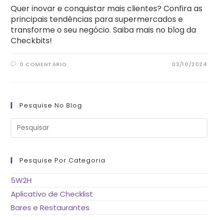
Quer inovar e conquistar mais clientes? Confira as
principais tendências para supermercados e
transforme o seu negócio. Saiba mais no blog da
Checkbits!
0 COMENTÁRIO
03/10/2024
Pesquise No Blog
Pre
a
tec
“Es
pa
fe
Pesquise Por Categoria
o
pai
de
5W2H
pes
Aplicativo de Checklist
Bares e Restaurantes