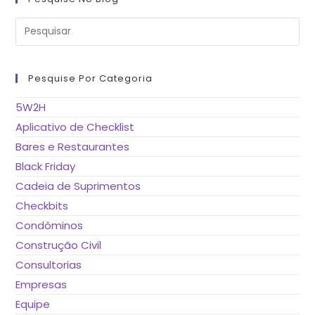
Pre
a
tec
“Es
pa
fe
Pesquise Por Categoria
o
pai
de
5W2H
pes
Aplicativo de Checklist
Bares e Restaurantes
Black Friday
Cadeia de Suprimentos
Checkbits
Condôminos
Construção Civil
Consultorias
Empresas
Equipe