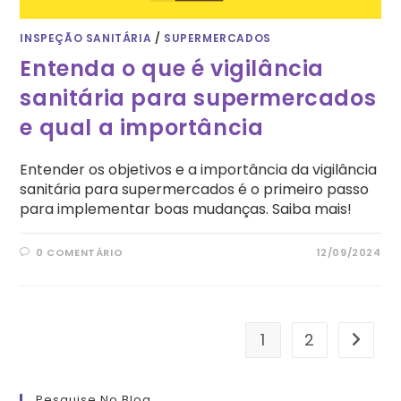
INSPEÇÃO SANITÁRIA
/
SUPERMERCADOS
Entenda o que é vigilância
sanitária para supermercados
e qual a importância
Entender os objetivos e a importância da vigilância
sanitária para supermercados é o primeiro passo
para implementar boas mudanças. Saiba mais!
0 COMENTÁRIO
12/09/2024
1
2
Ir para
Pesquise No Blog