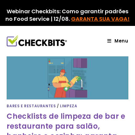
Ir
para
Webinar Checkbits: Como garantir padrões
o
no Food Service | 12/08.
GARANTA SUA VAGA!
conteúdo
Menu
BARES E RESTAURANTES
/
LIMPEZA
Checklists de limpeza de bar e
restaurante para salão,