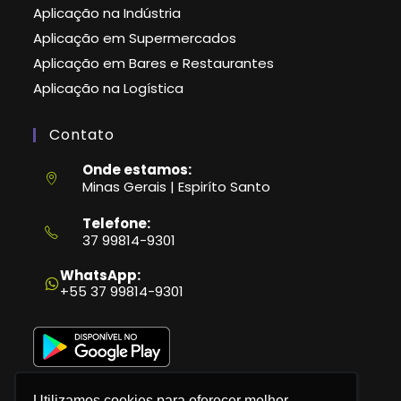
Aplicação na Indústria
Aplicação em Supermercados
Aplicação em Bares e Restaurantes
Aplicação na Logística
Contato
Onde estamos:
Minas Gerais | Espiríto Santo
Telefone:
37 99814-9301
Abre
em
WhatsApp:
seu
+55 37 99814-9301
aplicativo
Utilizamos cookies para oferecer melhor