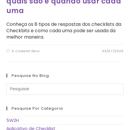
quais são e quando usar cada
uma
Conheça os 8 tipos de respostas dos checklists da
Checkbits e como cada uma pode ser usada da
melhor maneira.
0 COMENTÁRIO
03/07/2025
Pesquise No Blog
Pre
a
tec
“Es
pa
fe
Pesquise Por Categoria
o
pai
de
5W2H
pes
Aplicativo de Checklist